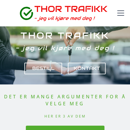
THOR TRAFIKK
- jeg vil kjøre med deg !
BESTILL
KONTAKT
DET ER MANGE ARGUMENTER FOR Å
VELGE MEG
HER ER 3 AV DEM